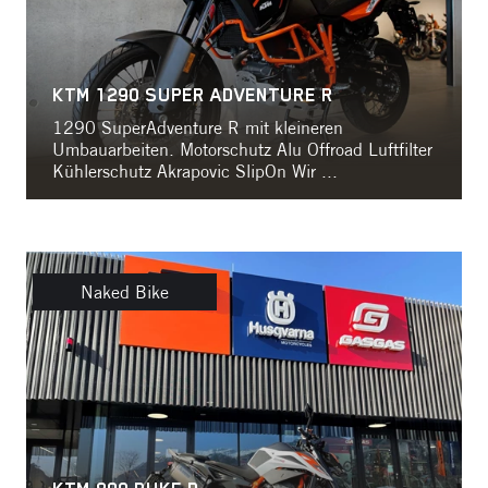
KTM 1290 SUPER ADVENTURE R
1290 SuperAdventure R mit kleineren
Umbauarbeiten. Motorschutz Alu Offroad Luftfilter
Kühlerschutz Akrapovic SlipOn Wir ...
Naked Bike