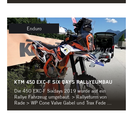
Enduro
KTM 450 EXC-F SIX DAYS RALLYEUMBAU
Die 450 EXC-F Sixdays 2019 wurde auf ein
Rallye Fahrzeug umgebaut. > Rallyeturm von
Rade > WP Cone Valve Gabel und Trax Fede ...