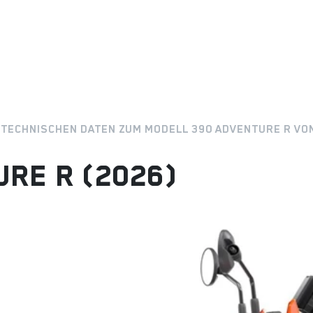
E TECHNISCHEN DATEN ZUM MODELL 390 ADVENTURE R VO
RE R (2026)