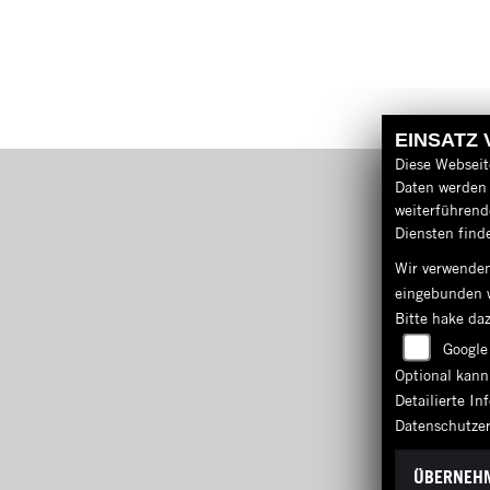
EINSATZ
Diese Webseit
Daten werden 
weiterführen
Diensten finde
Wir verwenden
eingebunden 
Bitte hake da
Google
Optional kann
Detailierte I
Datenschutze
ÜBERNEH