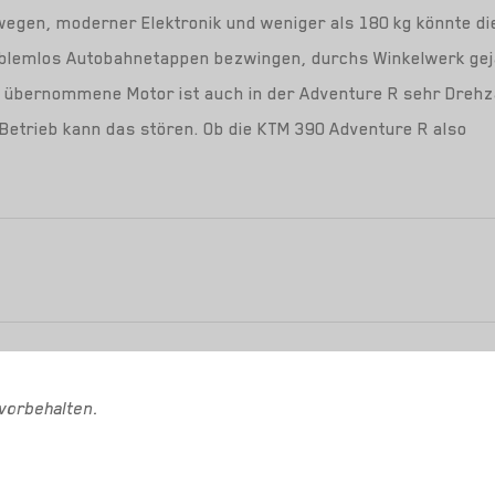
egen, moderner Elektronik und weniger als 180 kg könnte di
roblemlos Autobahnetappen bezwingen, durchs Winkelwerk gej
ke übernommene Motor ist auch in der Adventure R sehr Drehz
Betrieb kann das stören. Ob die KTM 390 Adventure R also
vorbehalten.