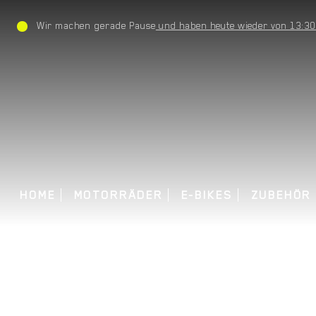
Wir machen gerade Pause
und haben heute wieder von 13:30 b
HOME
MOTORRÄDER
E-BIKES
ZUBEHÖR