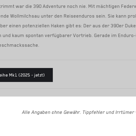
rimmt war die 390 Adventure noch nie. Mit mächtigen Federw
gende Wollmilchsau unter den Reiseenduros sein. Sie kann p
Aber einen potenziellen Haken gibt es: Der aus der 390er Du
n und kaum spontan verfügbarer Vortrieb. Gerade im Enduro-
 Geschmackssache.
ihe Mk1 (2025 - jetzt)
Alle Angaben ohne Gewähr. Tippfehler und Irrtümer 