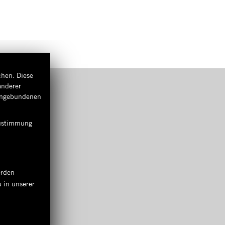
chen. Diese
anderer
eingebundenen
 Zustimmung
erden
 in unserer