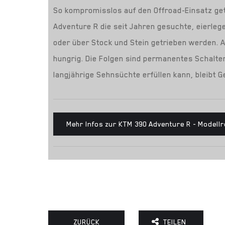
So kompromisslos auf den Offroad-Einsatz get
Adventure R die seit Jahren gesuchte, eierle
oder über Stock und Stein getrieben werden. 
hungrig. Die Folgen sind permanentes Schalte
langjährige Sehnsüchte erfüllen kann, bleibt
Mehr Infos zur KTM 390 Adventure R - Modellre
ZURÜCK
TEILEN