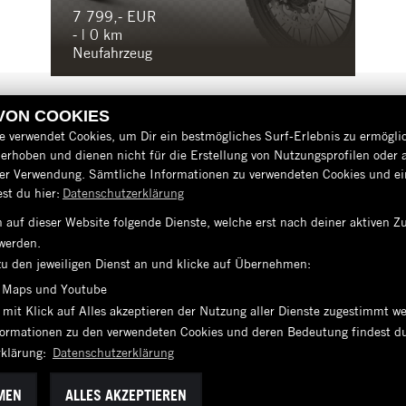
7 799,- EUR
- | 0 km
Neufahrzeug
 VON COOKIES
e verwendet Cookies, um Dir ein bestmögliches Surf-Erlebnis zu ermögli
erhoben und dienen nicht für die Erstellung von Nutzungsprofilen oder 
der Verwendung. Sämtliche Informationen zu verwendeten Cookies und 
st du hier:
Datenschutzerklärung
 auf dieser Website folgende Dienste, welche erst nach deiner aktiven
AGB
werden.
zu den jeweiligen Dienst an und klicke auf Übernehmen:
IMPRESSUM
 Maps und Youtube
DATENSCHUTZ
 mit Klick auf Alles akzeptieren der Nutzung aller Dienste zugestimmt w
nformationen zu den verwendeten Cookies und deren Bedeutung findest du
DISCLAIMER
rklärung:
Datenschutzerklärung
BARRIEREFREIHEIT
MEN
ALLES AKZEPTIEREN